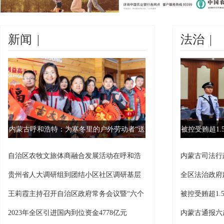
新闻
|
法治
|
内蒙古呼和浩特：为寒冬里的户外劳动者“送
被控受贿超1
暖”
自治区农牧文旅体商融合发展活动在呼和浩
内蒙古司法行
特举
包头
贵州省人大调研组到团结小区社区调研基层
全区法治政府
治理
王莉霞主持召开自治区政府常务会议暨“六个
被控受贿超1
工
贿
2023年全区引进国内到位资金4778亿元
内蒙古通报六