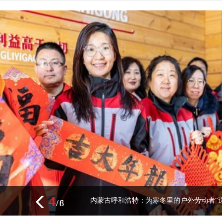
4
4
内蒙古呼和浩特：为寒冬里的户外劳动者“送
/
/
6
8