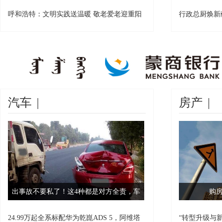
20
呼和浩特：文明实践送温暖 敬老爱老迎重阳
行政总厨焕新
末
汽车
|
房产
|
出事故不要私了！这4种都是对方全责，车
购
主：吃大亏了
24.99万起全系标配华为乾崑ADS 5，阿维塔
“转型升级与