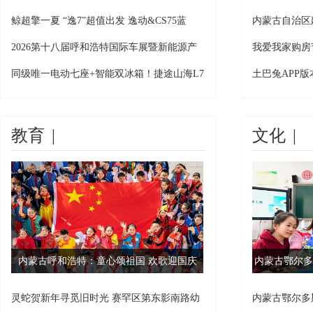
07L
鲸超擎一夏 “逸7”超值出发 逸动&CS75蓝
内蒙古自治区
流
2026第十八届呼和浩特国际车展暨新能源产
我爱我家购房
业博
好房
同级唯一电动七座+智能双冰箱！捷途山海L7
土巴兔APP
PL
教育
|
文化
|
内蒙古呼和浩特：童心颂祖国 欢歌迎国庆
内蒙古鄂尔多
灵蛇贺新年寻觅旧时光 赛罕区第东影南路幼
内蒙古鄂尔多