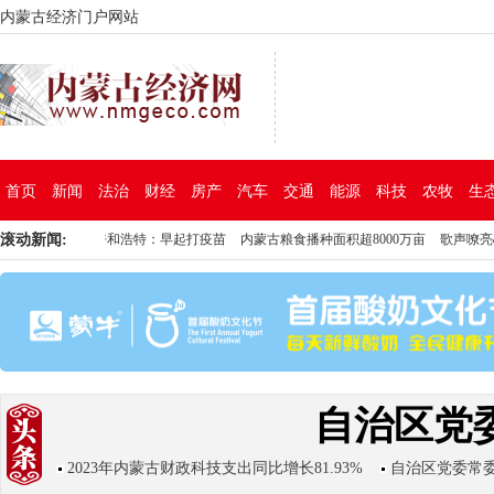
内蒙古经济门户网站
首页
新闻
法治
财经
房产
汽车
交通
能源
科技
农牧
生
草原
滚动新闻:
呼和浩特：早起打疫苗
内蒙古粮食播种面积超8000万亩
歌声嘹亮心向党
志
草原
呼和浩特：早起打疫苗
内蒙古粮食播种面积超8000万亩
歌声嘹亮心向党
志
自治区党
2023年内蒙古财政科技支出同比增长81.93%
自治区党委常