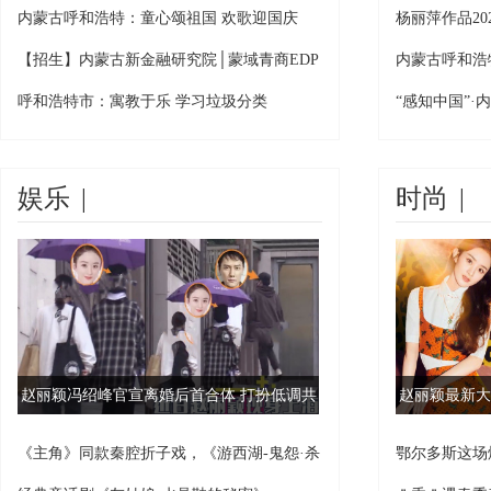
儿
化
内蒙古呼和浩特：童心颂祖国 欢歌迎国庆
杨丽萍作品2
特
【招生】内蒙古新金融研究院│蒙域青商EDP
内蒙古呼和浩
创
呼和浩特市：寓教于乐 学习垃圾分类
“感知中国”
娱乐
|
时尚
|
赵丽颖冯绍峰官宣离婚后首合体 打扮低调共
赵丽颖最新大
回住所搬家
《主角》同款秦腔折子戏，《游西湖-鬼怨·杀
鄂尔多斯这场