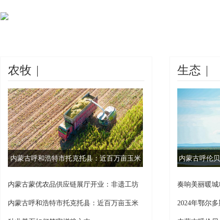
农牧
|
生态
|
内蒙古呼和浩特市托克托县：近百万亩玉米
内蒙古呼伦贝
迎来丰收季
内蒙古蒙优农品供应链展厅开业：非遗工坊
奏响美丽暖城精
入驻
市
内蒙古呼和浩特市托克托县：近百万亩玉米
2024年鄂
迎来
实