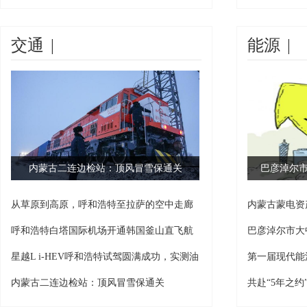
交通
|
能源
|
内蒙古二连边检站：顶风冒雪保通关
巴彦淖尔
从草原到高原，呼和浩特至拉萨的空中走廊
内蒙古蒙电资
正式
工作
呼和浩特白塔国际机场开通韩国釜山直飞航
巴彦淖尔市大
线
星越L i-HEV呼和浩特试驾圆满成功，实测油
第一届现代能
耗
内蒙古二连边检站：顶风冒雪保通关
共赴“5年之约