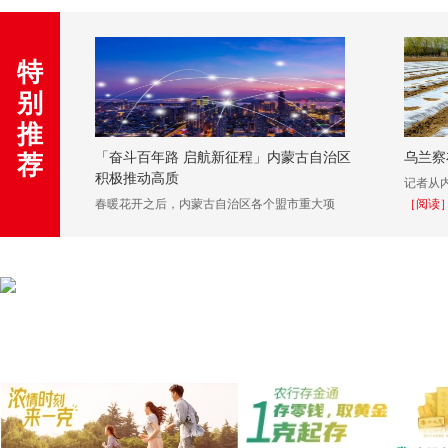
特
别
推
草上飞
「奋斗百年路 启航新征程」内蒙古自治区
乌兰察
荐
积极推动高质
记者从
2日
［阅
春暖花开之后，内蒙古自治区各个盟市重大项
［阅读
［阅读］