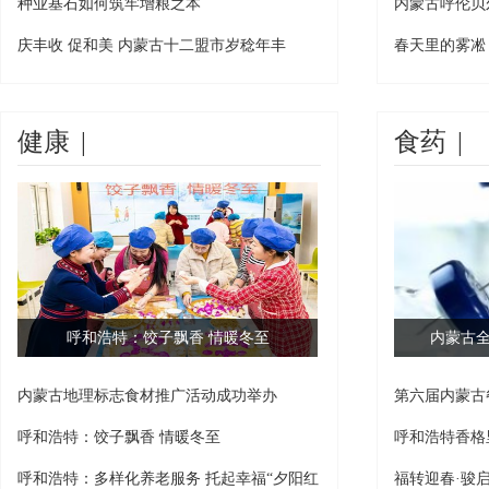
种业基石如何筑牢增粮之本
内蒙古呼伦贝
障
庆丰收 促和美 内蒙古十二盟市岁稔年丰
春天里的雾凇
健康
|
食药
|
呼和浩特：饺子飘香 情暖冬至
内蒙古
内蒙古地理标志食材推广活动成功举办
第六届内蒙古
呼和
呼和浩特：饺子飘香 情暖冬至
呼和浩特香格
呼和浩特：多样化养老服务 托起幸福“夕阳红
福转迎春·骏